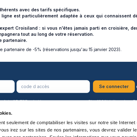
dhérents avec des tarifs spécifiques.
en ligne est particulièrement adaptée à ceux qui connaissent d
xpert Croisiland : si vous n'êtes jamais parti en croisière, 
mpagnera tout au long de votre réservation.
e partenaire.
 partenaire de -5% (réservations jusqu'au 15 janvier 2023).
Avis CE-TPE salariés
Site 100% hébergé en F
okies.
uivez-nous sur les réseaux
Loisirs
Vacances
Conf
 seulement de comptabiliser les visites sur notre site Internet e
Bien-être
Shopping
Sit
ous irez sur les sites de nos partenaires, vous devrez valider 