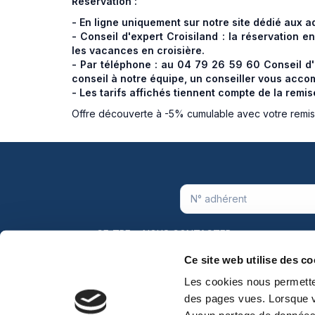
Réservation :
- En ligne uniquement sur notre site dédié aux a
- Conseil d'expert Croisiland : la réservation 
les vacances en croisière.
- Par téléphone : au 04 79 26 59 60 Conseil d'e
conseil à notre équipe, un conseiller vous acco
- Les tarifs affichés tiennent compte de la remis
Offre découverte à -5% cumulable avec votre remise
CE-TPE
NOUS CONTACTER
Ce site web utilise des co
Devenir partenaire
Tarif et Adhésion
©S
Les cookies nous permettent
FAQ
Mentions légales
CGV
-
RGPD
des pages vues. Lorsque v